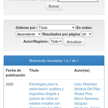
Ordenar por:
En orden:
Resultados por página
Autor/Registro:
Mostrando resultados 1 a 1 de 1
Fecha de
Título
Autor(es)
publicación
2022
Estrategias para la
León Pesántez,
estimulación auditiva y
Adriana Del Pilar
;
lingüística dirigida a
Rodas Pino,
padres de niños en
María Samanta
;
edades iniciales con
Vázquez