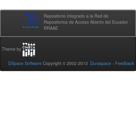
Repositorio integrado a la Red de
Repositorios de Acceso Abierto del Ecuador -
RRAAE
Theme by
DSpace Software
Copyright © 2002-2013
Duraspace
-
Feedback