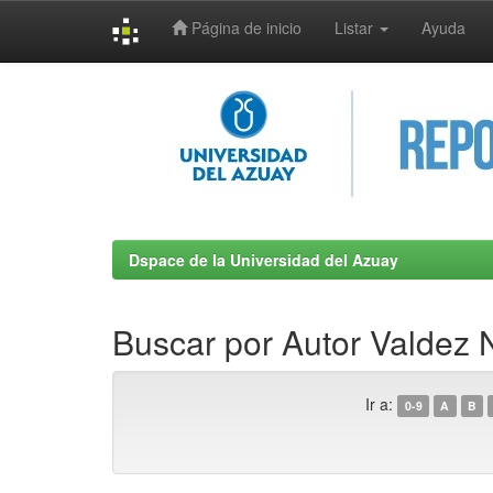
Página de inicio
Listar
Ayuda
Skip
navigation
Dspace de la Universidad del Azuay
Buscar por Autor Valdez 
Ir a:
0-9
A
B