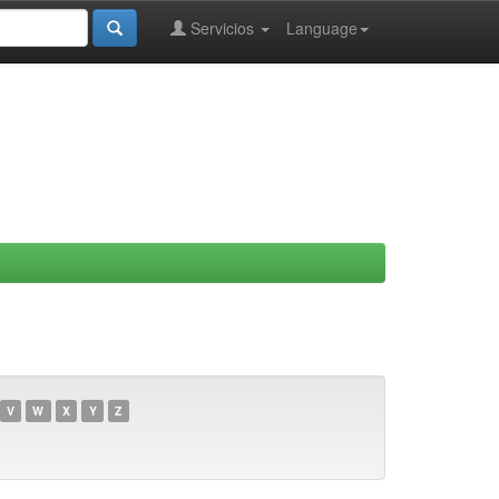
Servicios
Language
V
W
X
Y
Z