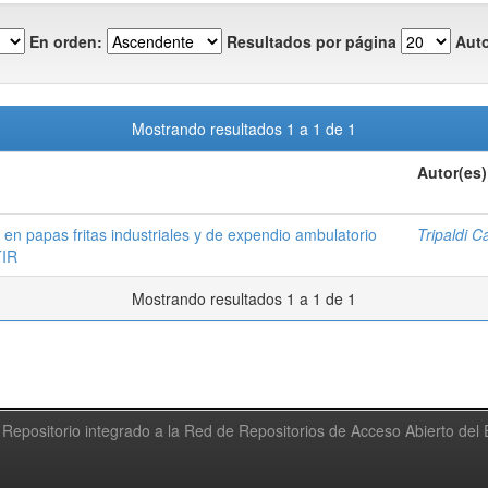
En orden:
Resultados por página
Auto
Mostrando resultados 1 a 1 de 1
Autor(es)
en papas fritas industriales y de expendio ambulatorio
Tripaldi C
TIR
Mostrando resultados 1 a 1 de 1
Repositorio integrado a la Red de Repositorios de Acceso Abierto de