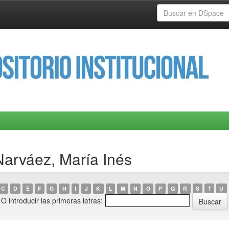
Narváez, María Inés
C
D
E
F
G
H
I
J
K
L
M
N
O
P
Q
R
S
T
U
O introducir las primeras letras: