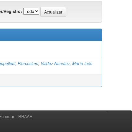
r/Registro:
appelletti, Piercosimo
;
Valdez Narváez, María Inés
l Ecuador - RRAAE