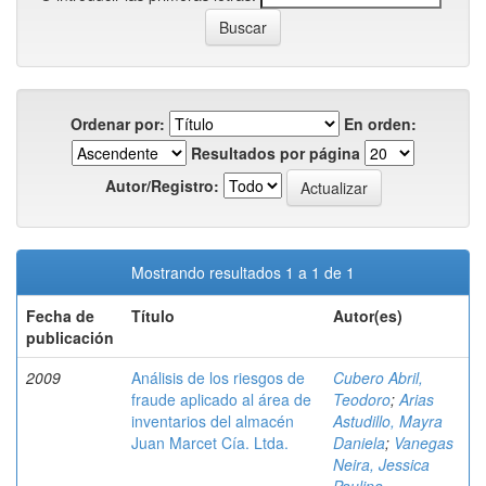
Ordenar por:
En orden:
Resultados por página
Autor/Registro:
Mostrando resultados 1 a 1 de 1
Fecha de
Título
Autor(es)
publicación
2009
Análisis de los riesgos de
Cubero Abril,
fraude aplicado al área de
Teodoro
;
Arias
inventarios del almacén
Astudillo, Mayra
Juan Marcet Cía. Ltda.
Daniela
;
Vanegas
Neira, Jessica