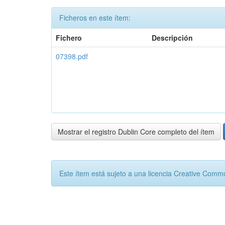
Ficheros en este ítem:
Fichero
Descripción
07398.pdf
Mostrar el registro Dublin Core completo del ítem
Este ítem está sujeto a una licencia Creative Com