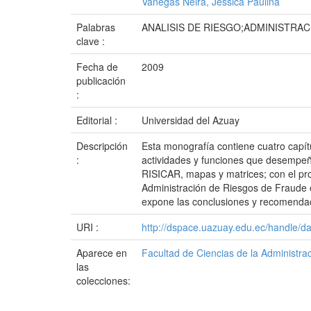
Vanegas Neira, Jessica Paulina
Palabras
ANALISIS DE RIESGO;ADMINISTRA
clave :
Fecha de
2009
publicación
:
Editorial :
Universidad del Azuay
Descripción
Esta monografía contiene cuatro capítu
:
actividades y funciones que desempeña
RISICAR, mapas y matrices; con el propó
Administración de Riesgos de Fraude e
expone las conclusiones y recomendac
URI :
http://dspace.uazuay.edu.ec/handle/d
Aparece en
Facultad de Ciencias de la Administra
las
colecciones: