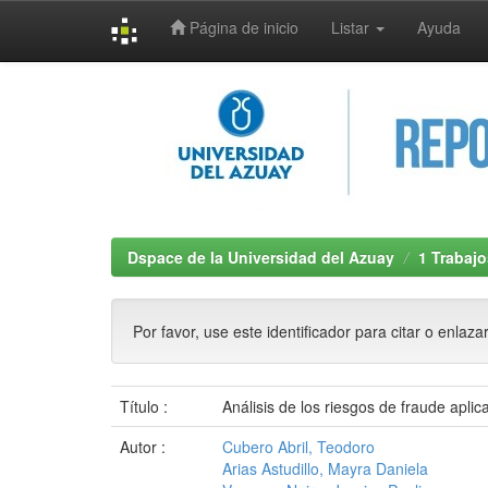
Página de inicio
Listar
Ayuda
Skip
navigation
Dspace de la Universidad del Azuay
1 Trabajo
Por favor, use este identificador para citar o enlaza
Título :
Análisis de los riesgos de fraude apli
Autor :
Cubero Abril, Teodoro
Arias Astudillo, Mayra Daniela