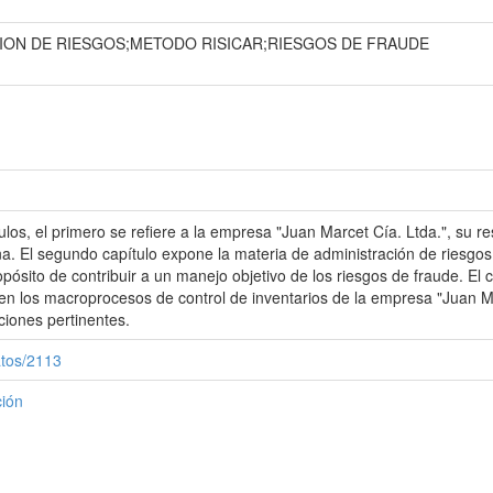
CION DE RIESGOS;METODO RISICAR;RIESGOS DE FRAUDE
los, el primero se refiere a la empresa "Juan Marcet Cía. Ltda.", su r
. El segundo capítulo expone la materia de administración de riesgos
sito de contribuir a un manejo objetivo de los riesgos de fraude. El cap
n los macroprocesos de control de inventarios de la empresa "Juan Mar
iones pertinentes.
atos/2113
ción