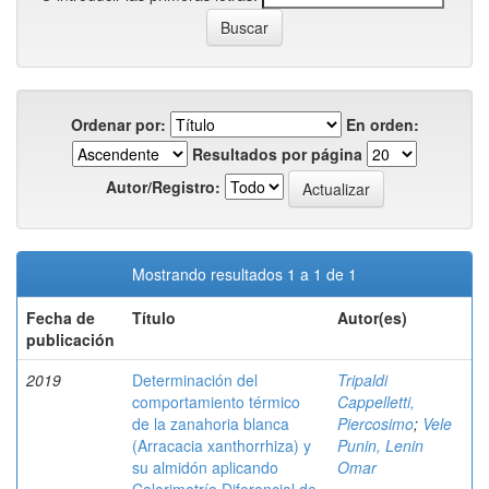
Ordenar por:
En orden:
Resultados por página
Autor/Registro:
Mostrando resultados 1 a 1 de 1
Fecha de
Título
Autor(es)
publicación
2019
Determinación del
Tripaldi
comportamiento térmico
Cappelletti,
de la zanahoria blanca
Piercosimo
;
Vele
(Arracacia xanthorrhiza) y
Punin, Lenin
su almidón aplicando
Omar