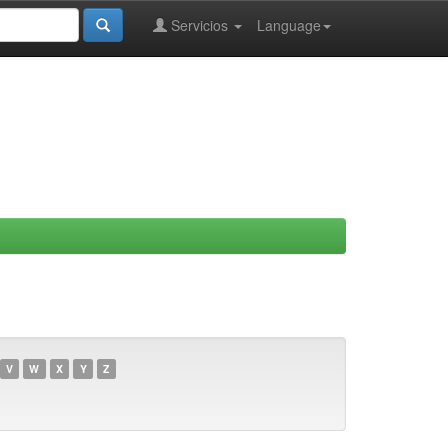
Servicios
Language
V
W
X
Y
Z