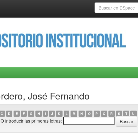
ordero, José Fernando
C
D
E
F
G
H
I
J
K
L
M
N
O
P
Q
R
S
T
U
O introducir las primeras letras: