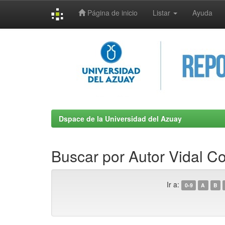
Página de inicio
Listar
Ayuda
Skip
navigation
Dspace de la Universidad del Azuay
Buscar por Autor Vidal C
Ir a:
0-9
A
B