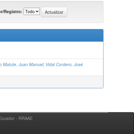
r/Registro:
 Matute, Juan Manuel
;
Vidal Cordero, José
l Ecuador - RRAAE