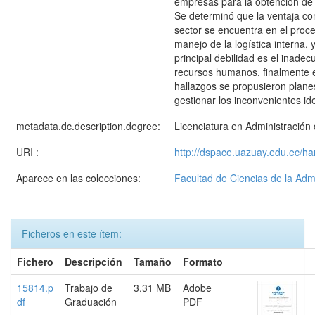
empresas para la obtención de 
Se determinó que la ventaja com
sector se encuentra en el proc
manejo de la logística interna, y
principal debilidad es el inad
recursos humanos, finalmente e
hallazgos se propusieron plane
gestionar los inconvenientes ide
metadata.dc.description.degree:
Licenciatura en Administració
URI :
http://dspace.uazuay.edu.ec/h
Aparece en las colecciones:
Facultad de Ciencias de la Adm
Ficheros en este ítem:
Fichero
Descripción
Tamaño
Formato
15814.p
Trabajo de
3,31 MB
Adobe
df
Graduación
PDF