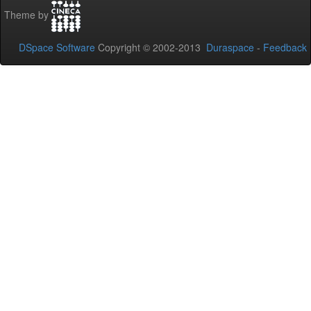
Theme by
DSpace Software
Copyright © 2002-2013
Duraspace
-
Feedback