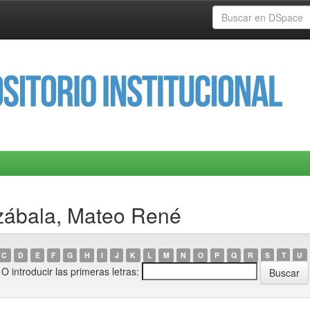
izábala, Mateo René
C
D
E
F
G
H
I
J
K
L
M
N
O
P
Q
R
S
T
U
O introducir las primeras letras: