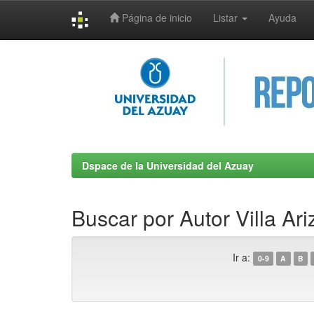
Página de inicio
Listar
Ayuda
Skip
navigation
Dspace de la Universidad del Azuay
Buscar por Autor Villa Ar
Ir a:
0-9
A
B