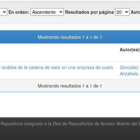
En orden:
Resultados por página
Auto
Mostrando resultados 1 a 1 de 1
Autor(es)
 análisis de la cadena de valor en una empresa de cuero
González 
Arizábala
Mostrando resultados 1 a 1 de 1
Repositorio integrado a la Red de Repositorios de Acceso Abierto de