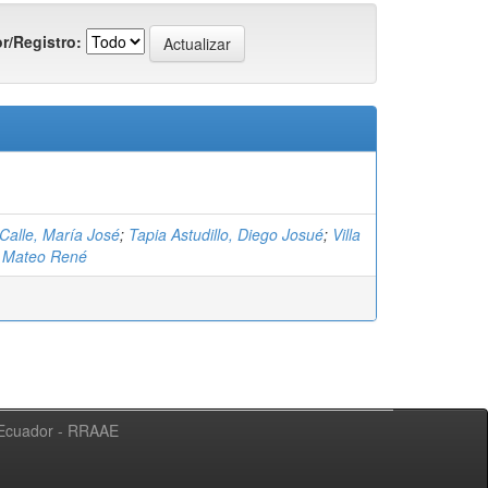
r/Registro:
Calle, María José
;
Tapia Astudillo, Diego Josué
;
Villa
, Mateo René
l Ecuador - RRAAE