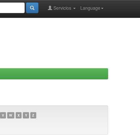
Servicios
Language
V
W
X
Y
Z