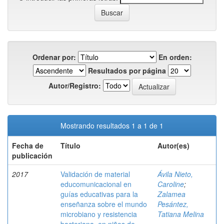
Ordenar por:
En orden:
Resultados por página
Autor/Registro:
Mostrando resultados 1 a 1 de 1
Fecha de
Título
Autor(es)
publicación
2017
Validación de material
Ávila Nieto,
educomunicacional en
Caroline
;
guías educativas para la
Zalamea
enseñanza sobre el mundo
Pesántez,
microbiano y resistencia
Tatiana Melina