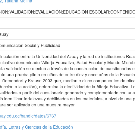
, Tatiana Melina
ÓN;VALIDACIÓN;EVALUACIÓN;EDUCACIÓN ESCOLAR;CONTENIDO
Azuay
omunicación Social y Publicidad
nculación entre la Universidad del Azuay y la red de instituciones Reac
icativo denominado “Alforja Educativa, Salud Escolar y Mundo Microbia
 Esta validación se efectuó a través de la construcción de cuestionario
e una prueba piloto en niños de entre diez y once años de la Escuela
 Ziemendorf y Krause 2003 que, mediante cinco componentes de eficaci
nducción a la acción), determina la efectividad de la Alforja Educativa. 
validados a partir del cuestionario generado y complementado con una 
ó identificar fortalezas y debilidades en los materiales, a nivel de un
para ser aplicada en una muestra mayor.
zuay.edu.ec/handle/datos/6767
ofía, Letras y Ciencias de la Educación