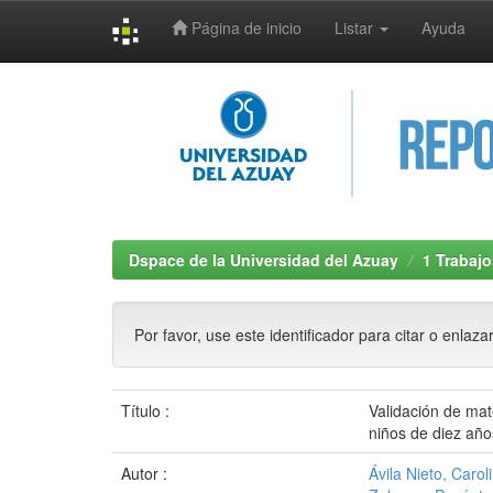
Página de inicio
Listar
Ayuda
Skip
navigation
Dspace de la Universidad del Azuay
1 Trabajo
Por favor, use este identificador para citar o enlaza
Título :
Validación de mat
niños de diez año
Autor :
Ávila Nieto, Carol