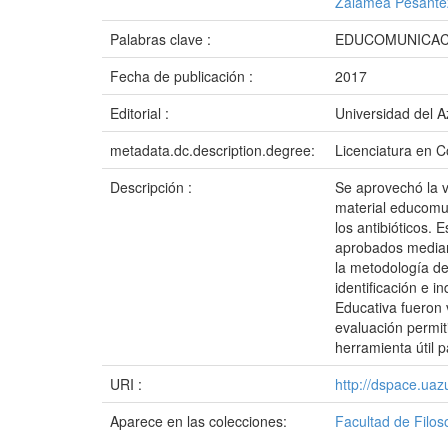
Zalamea Pesántez
Palabras clave :
EDUCOMUNICACI
Fecha de publicación :
2017
Editorial :
Universidad del 
metadata.dc.description.degree:
Licenciatura en C
Descripción :
Se aprovechó la vi
material educomun
los antibióticos.
aprobados mediant
la metodología de
identificación e i
Educativa fueron 
evaluación permiti
herramienta útil 
URI :
http://dspace.ua
Aparece en las colecciones:
Facultad de Filos