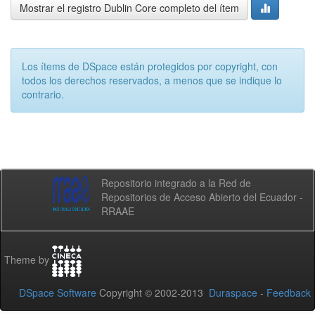
Mostrar el registro Dublin Core completo del ítem
Los ítems de DSpace están protegidos por copyright, con
todos los derechos reservados, a menos que se indique lo
contrario.
Repositorio integrado a la Red de
Repositorios de Acceso Abierto del Ecuador -
RRAAE
Theme by
DSpace Software
Copyright © 2002-2013
Duraspace
-
Feedback