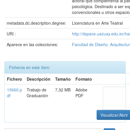
actoral que complementa la part
psicológica. Destinado a ser e
convencionales u otros espacio
metadata.dc.description.degree:
Licenciatura en Arte Teatral
URI :
http://dspace.uazuay.edu.ec/h
Aparece en las colecciones:
Facultad de Diseño, Arquitectur
Ficheros en este ítem:
Fichero
Descripción
Tamaño
Formato
15660.p
Trabajo de
7,32 MB
Adobe
df
Graduación
PDF
Visualizar/Abrir