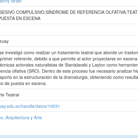
anny Israel
ESIVO COMPULSIVO;SÍNDROME DE REFERENCIA OLFATIVA;TEA
PUESTA EN ESCENA
Azuay
se investigó como realizar un tratamiento teatral que aborde un trastor
primer referente, debido a que permite al actor proyectarse en escen
s técnicas actorales naturalistas de Stanislavski y Layton como herram
encia olfativa (SRO). Dentro de este proceso fue necesario analizar his
aporto en la estructuración de la dramaturgia, obteniendo como resulta
co de puesta en escena.
te Teatral
zuay.edu.ec/handle/datos/10031
o, Arquitectura y Arte