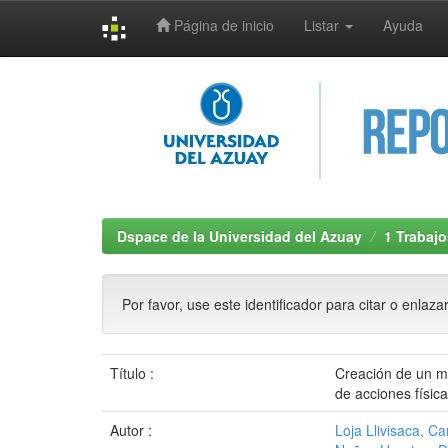
Página de inicio
Listar
Ayuda
Skip
navigation
Dspace de la Universidad del Azuay
1 Trabajo
Por favor, use este identificador para citar o enlaza
Título :
Creación de un mo
de acciones física
Autor :
Loja Llivisaca, Ca