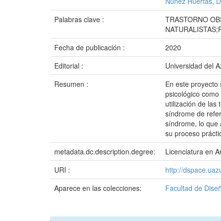
Nuñez Huertas, D
Palabras clave :
TRASTORNO OBS
NATURALISTAS;
Fecha de publicación :
2020
Editorial :
Universidad del 
Resumen :
En este proyecto 
psicológico como 
utilización de la
síndrome de refer
síndrome, lo que 
su proceso prácti
metadata.dc.description.degree:
Licenciatura en Ar
URI :
http://dspace.ua
Aparece en las colecciones:
Facultad de Diseñ