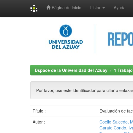
Página de inicio
Listar
Ayuda
Skip
navigation
Dspace de la Universidad del Azuay
1 Trabajo
Por favor, use este identificador para citar o enlaza
Título :
Evaluación de fac
Autor :
Coello Salcedo, 
Garate Condo, Ivá