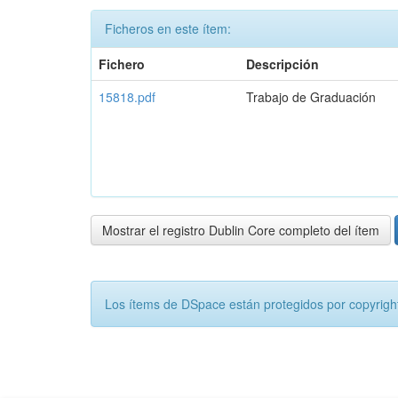
Ficheros en este ítem:
Fichero
Descripción
15818.pdf
Trabajo de Graduación
Mostrar el registro Dublin Core completo del ítem
Los ítems de DSpace están protegidos por copyright