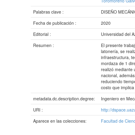
Toromoreno Gálve
Palabras clave :
DISEÑO MECÁN
Fecha de publicación :
2020
Editorial :
Universidad del 
Resumen :
El presente traba
latonería, se real
infraestructura, 
mordaza de 1 direc
realizó mediante 
nacional, además 
reduciendo tiempo
costo que implica
metadata.dc.description.degree:
Ingeniero en Mec
URI :
http://dspace.ua
Aparece en las colecciones:
Facultad de Cienc