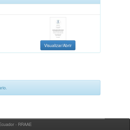
Visualizar/Abrir
rio.
l Ecuador - RRAAE