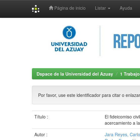
Página de inicio
Listar
Ayuda
Skip
navigation
Dspace de la Universidad del Azuay
1 Trabajo
Por favor, use este identificador para citar o enlaza
Título :
El fideicomiso civ
acercamiento a la
Autor :
Jara Reyes, Carl