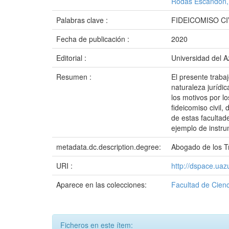
Rodas Escandón,
Palabras clave :
FIDEICOMISO CI
Fecha de publicación :
2020
Editorial :
Universidad del 
Resumen :
El presente trabaj
naturaleza jurídi
los motivos por lo
fideicomiso civil,
de estas facultade
ejemplo de instru
metadata.dc.description.degree:
Abogado de los Tr
URI :
http://dspace.ua
Aparece en las colecciones:
Facultad de Cienc
Ficheros en este ítem: