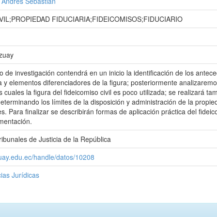
 Andrés Sebastián
VIL;PROPIEDAD FIDUCIARIA;FIDEICOMISOS;FIDUCIARIO
Azuay
o de investigación contendrá en un inicio la identificación de los antec
ca y elementos diferenciadores de la figura; posteriormente analizaremo
s cuales la figura del fideicomiso civil es poco utilizada; se realizará t
 determinando los límites de la disposición y administración de la prop
s. Para finalizar se describirán formas de aplicación práctica del fide
mentación.
ibunales de Justicia de la República
zuay.edu.ec/handle/datos/10208
ias Jurídicas