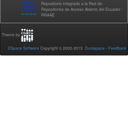
Repositorio integrado a la Red de
Repositorios de Acceso Abierto del Ecuador -
RRAAE
Theme by
DSpace Software
Copyright © 2002-2013
Duraspace
-
Feedback