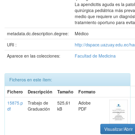
La apendicitis aguda es la patol
quirúrgica pediátrica más preva
medio que requiere un diagnóst
tratamiento oportuno para evit
metadata.dc.description.degree:
Médico
URI :
http://dspace.uazuay.edu.ec/h
Aparece en las colecciones:
Facultad de Medicina
Ficheros en este ítem:
Fichero
Descripción
Tamaño
Formato
15875.p
Trabajo de
525,61
Adobe
df
Graduación
kB
PDF
Visualizar/Abrir