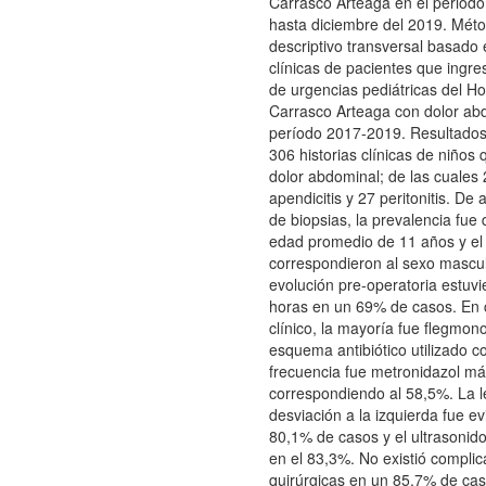
Carrasco Arteaga en el periodo
hasta diciembre del 2019. Méto
descriptivo transversal basado 
clínicas de pacientes que ingres
de urgencias pediátricas del Ho
Carrasco Arteaga con dolor abd
período 2017-2019. Resultados
306 historias clínicas de niños
dolor abdominal; de las cuales
apendicitis y 27 peritonitis. De
de biopsias, la prevalencia fue
edad promedio de 11 años y el
correspondieron al sexo mascul
evolución pre-operatoria estuvi
horas en un 69% de casos. En 
clínico, la mayoría fue flegmon
esquema antibiótico utilizado 
frecuencia fue metronidazol m
correspondiendo al 58,5%. La l
desviación a la izquierda fue e
80,1% de casos y el ultrasonido 
en el 83,3%. No existió complic
quirúrgicas en un 85.7% de cas