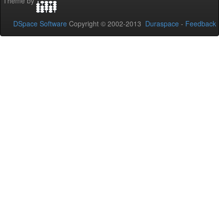
Theme by
DSpace Software
Copyright © 2002-2013
Duraspace
-
Feedback