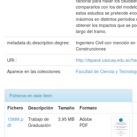
racional para hallar los caudal
compararlos con los del mode
estos estudios se pretende enc
máximos en distintos períodos 
obtener los impactos que se po
largo del tramo.
metadata.dc.description.degree:
Ingeniero Civil con mención en
Construcciones
URI :
http://dspace.uazuay.edu.ec/h
Aparece en las colecciones:
Facultad de Ciencia y Tecnolog
Ficheros en este ítem:
Fichero
Descripción
Tamaño
Formato
15888.p
Trabajo de
3,95 MB
Adobe
df
Graduación
PDF