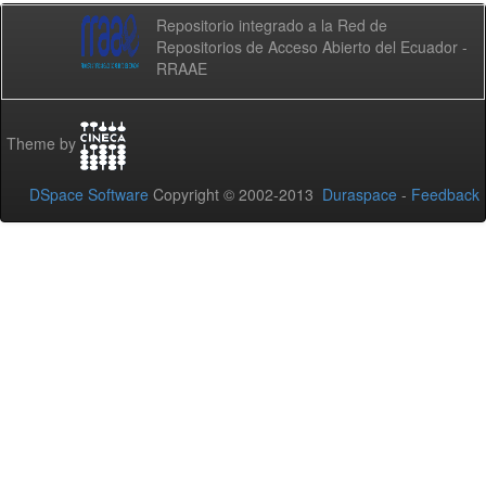
Repositorio integrado a la Red de
Repositorios de Acceso Abierto del Ecuador -
RRAAE
Theme by
DSpace Software
Copyright © 2002-2013
Duraspace
-
Feedback