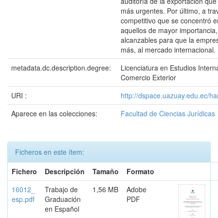
auditoría de la exportación qu
más urgentes. Por último, a tr
competitivo que se concentró e
aquellos de mayor importancia, 
alcanzables para que la empre
más, al mercado internacional.
metadata.dc.description.degree:
Licenciatura en Estudios Intern
Comercio Exterior
URI :
http://dspace.uazuay.edu.ec/h
Aparece en las colecciones:
Facultad de Ciencias Jurídicas
Ficheros en este ítem:
Fichero
Descripción
Tamaño
Formato
16012_
Trabajo de
1,56 MB
Adobe
esp.pdf
Graduación
PDF
en Español