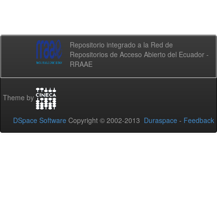
Repositorio integrado a la Red de
Repositorios de Acceso Abierto del Ecuador -
RRAAE
Theme by
DSpace Software
Copyright © 2002-2013
Duraspace
-
Feedback