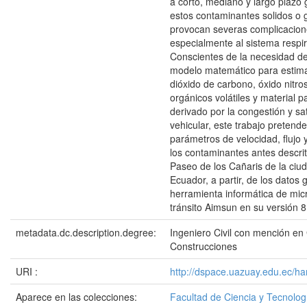
a corto, mediano y largo plazo
estos contaminantes solidos o 
provocan severas complicacione
especialmente al sistema respir
Conscientes de la necesidad de
modelo matemático para estima
dióxido de carbono, óxido nitr
orgánicos volátiles y material p
derivado por la congestión y sa
vehicular, este trabajo pretende
parámetros de velocidad, flujo
los contaminantes antes descrit
Paseo de los Cañaris de la ci
Ecuador, a partir, de los datos
herramienta informática de mic
tránsito Aimsun en su versión 8
metadata.dc.description.degree:
Ingeniero Civil con mención en
Construcciones
URI :
http://dspace.uazuay.edu.ec/h
Aparece en las colecciones:
Facultad de Ciencia y Tecnolog