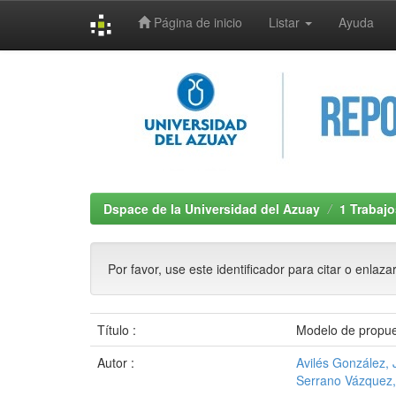
Página de inicio
Listar
Ayuda
Skip
navigation
Dspace de la Universidad del Azuay
1 Trabajo
Por favor, use este identificador para citar o enlaza
Título :
Modelo de propue
Autor :
Avilés González,
Serrano Vázquez,