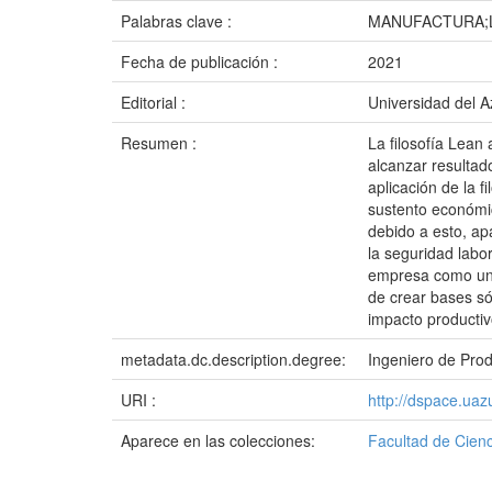
Palabras clave :
MANUFACTURA;
Fecha de publicación :
2021
Editorial :
Universidad del 
Resumen :
La filosofía Lean
alcanzar resultad
aplicación de la 
sustento económic
debido a esto, ap
la seguridad labor
empresa como un t
de crear bases só
impacto product
metadata.dc.description.degree:
Ingeniero de Pro
URI :
http://dspace.ua
Aparece en las colecciones:
Facultad de Cienc