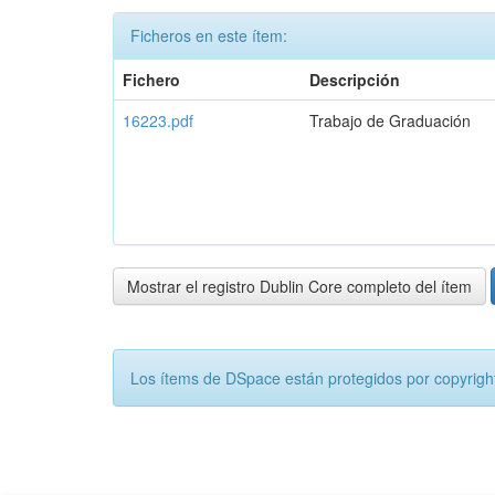
Ficheros en este ítem:
Fichero
Descripción
16223.pdf
Trabajo de Graduación
Mostrar el registro Dublin Core completo del ítem
Los ítems de DSpace están protegidos por copyright