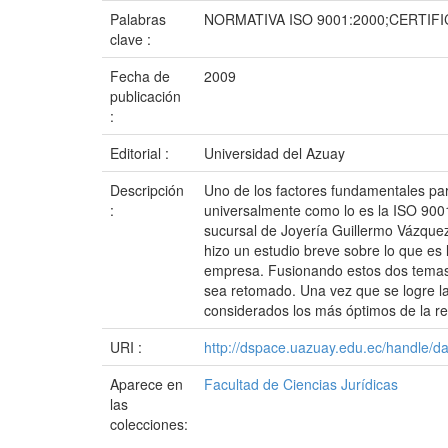
Palabras
NORMATIVA ISO 9001:2000;CERTIF
clave :
Fecha de
2009
publicación
:
Editorial :
Universidad del Azuay
Descripción
Uno de los factores fundamentales par
:
universalmente como lo es la ISO 9001.
sucursal de Joyería Guillermo Vázquez
hizo un estudio breve sobre lo que es l
empresa. Fusionando estos dos temas, 
sea retomado. Una vez que se logre la 
considerados los más óptimos de la re
URI :
http://dspace.uazuay.edu.ec/handle/d
Aparece en
Facultad de Ciencias Jurídicas
las
colecciones: