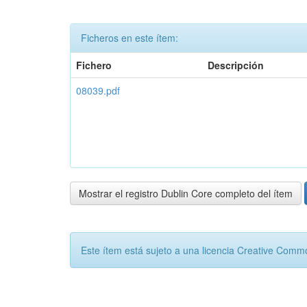
Ficheros en este ítem:
Fichero
Descripción
08039.pdf
Mostrar el registro Dublin Core completo del ítem
Este ítem está sujeto a una licencia Creative Com