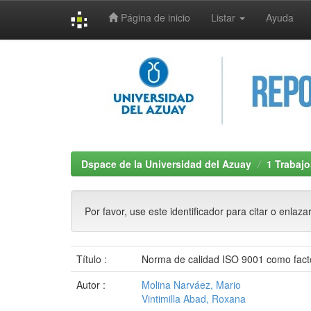
Página de inicio
Listar
Ayuda
Skip
navigation
Dspace de la Universidad del Azuay
1 Trabajo
Por favor, use este identificador para citar o enlaza
Título :
Norma de calidad ISO 9001 como facto
Autor :
Molina Narváez, Mario
Vintimilla Abad, Roxana