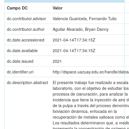
Campo DC
Valor
dc.contributor.advisor
Valencia Guaricela, Fernando Tulio
dc.contributor.author
Aguilar Alvarado, Bryan Danny
dc.date.accessioned
2021-04-14T17:34:15Z
dc.date.available
2021-04-14T17:34:15Z
dc.date.issued
2021
dc.identifier.uri
http://dspace.uazuay.edu.ec/handle/dato
dc.description.abstract
El presente trabajo fue realizado a escala
laboratorio, con el objetivo de estudiar los
procesos de cianuración, para analizar la
incidencia que tiene la inyección de aire 
de la pulpa a través del proceso denomi
lixiviación dinámica, enfocada en la
recuperación de metales valiosos como el
Los resultados determinaron que, a medi
incrementa la concentración de oxígeno p