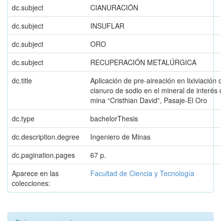
dc.subject
CIANURACIÓN
dc.subject
INSUFLAR
dc.subject
ORO
dc.subject
RECUPERACIÓN METALÚRGICA
dc.title
Aplicación de pre-aireación en lixiviación 
cianuro de sodio en el mineral de interés 
mina “Cristhian David”, Pasaje-El Oro
dc.type
bachelorThesis
dc.description.degree
Ingeniero de Minas
dc.pagination.pages
67 p.
Aparece en las
Facultad de Ciencia y Tecnología
colecciones: