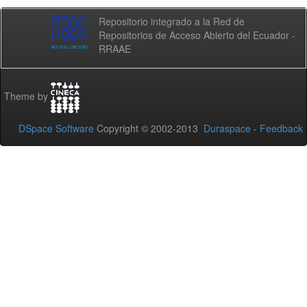
Repositorio integrado a la Red de
Repositorios de Acceso Abierto del Ecuador -
RRAAE
Theme by
DSpace Software
Copyright © 2002-2013
Duraspace
-
Feedback