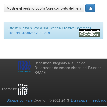
Mostrar el registro Dublin Core completo del ítem
Este ítem está sujeto a una licencia Creative Commons
Licencia Creative Commons
Repositorio integrado a la Red de
Repositorios de Acceso Abierto del Ecuador -
RRAAE
Theme by
DSpace Software
Copyright © 2002-2013
Duraspace
-
Feedback