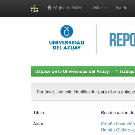
Página de inicio
Listar
Ayuda
Skip
navigation
Dspace de la Universidad del Azuay
1 Trabajo
Por favor, use este identificador para citar o enlaza
Título :
Readecuación del 
Autor :
Proaño Escandón,
Román Gutiérrez,