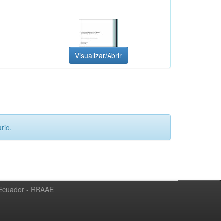
Visualizar/Abrir
rio.
l Ecuador - RRAAE