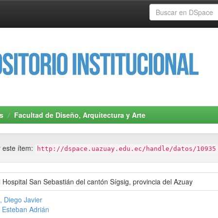
s
Facultad de Diseño, Arquitectura y Arte
r este ítem:
http://dspace.uazuay.edu.ec/handle/datos/10935
Hospital San Sebastián del cantón Sígsig, provincia del Azuay
 Diego Javier
 Esteban Adrián