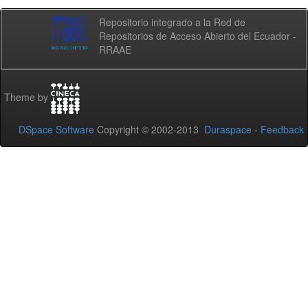
Repositorio integrado a la Red de
Repositorios de Acceso Abierto del Ecuador -
RRAAE
Theme by
DSpace Software
Copyright © 2002-2013
Duraspace
-
Feedback