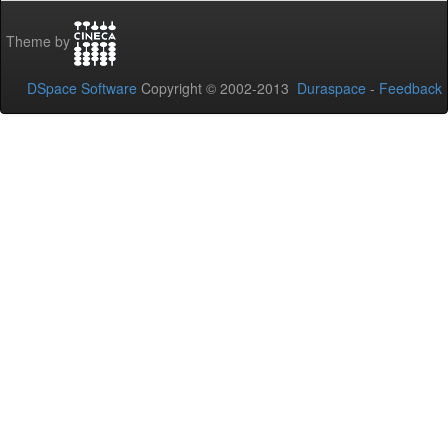
Theme by
DSpace Software
Copyright © 2002-2013
Duraspace
-
Feedback