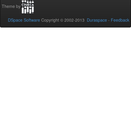
Theme by
DSpace Software
Copyright © 2002-2013
Duraspace
-
Feedback