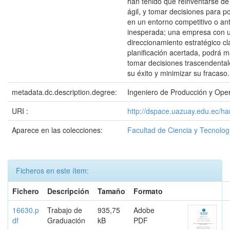
han tenido que reinventarse d
ágil, y tomar decisiones para p
en un entorno competitivo o a
inesperada; una empresa con 
direccionamiento estratégico cl
planificación acertada, podrá m
tomar decisiones trascendental
su éxito y minimizar su fracaso.
metadata.dc.description.degree:
Ingeniero de Producción y Ope
URI :
http://dspace.uazuay.edu.ec/h
Aparece en las colecciones:
Facultad de Ciencia y Tecnolog
Ficheros en este ítem:
Fichero
Descripción
Tamaño
Formato
16630.p
Trabajo de
935,75
Adobe
df
Graduación
kB
PDF