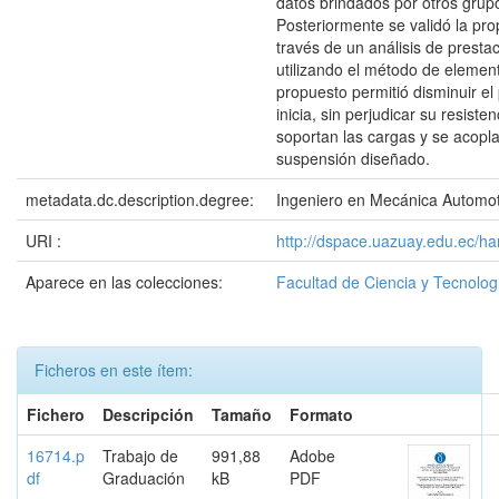
datos brindados por otros grup
Posteriormente se validó la pr
través de un análisis de prest
utilizando el método de element
propuesto permitió disminuir el
inicia, sin perjudicar su resist
soportan las cargas y se acopl
suspensión diseñado.
metadata.dc.description.degree:
Ingeniero en Mecánica Automot
URI :
http://dspace.uazuay.edu.ec/h
Aparece en las colecciones:
Facultad de Ciencia y Tecnolog
Ficheros en este ítem:
Fichero
Descripción
Tamaño
Formato
16714.p
Trabajo de
991,88
Adobe
df
Graduación
kB
PDF