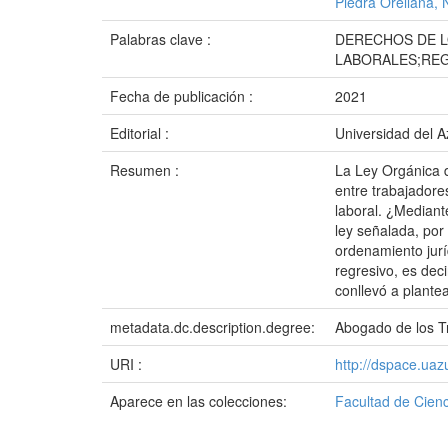
Piedra Orellana, 
Palabras clave :
DERECHOS DE L
LABORALES;REG
Fecha de publicación :
2021
Editorial :
Universidad del 
Resumen :
La Ley Orgánica d
entre trabajadore
laboral. ¿Mediant
ley señalada, por 
ordenamiento jurí
regresivo, es dec
conllevó a plante
metadata.dc.description.degree:
Abogado de los Tr
URI :
http://dspace.ua
Aparece en las colecciones:
Facultad de Cienc