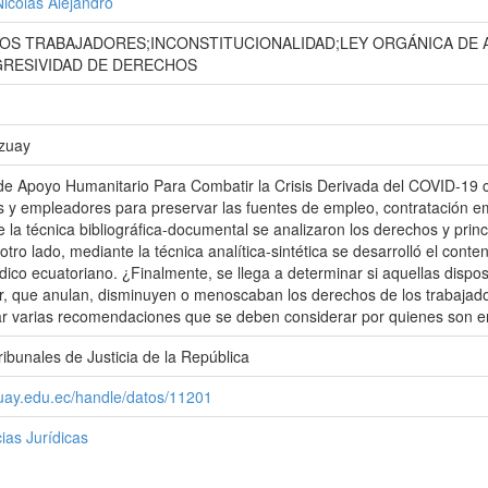
Nicolás Alejandro
OS TRABAJADORES;INCONSTITUCIONALIDAD;LEY ORGÁNICA DE 
RESIVIDAD DE DERECHOS
Azuay
e Apoyo Humanitario Para Combatir la Crisis Derivada del COVID-19 cu
s y empleadores para preservar las fuentes de empleo, contratación e
e la técnica bibliográfica-documental se analizaron los derechos y prin
otro lado, mediante la técnica analítica-sintética se desarrolló el conte
dico ecuatoriano. ¿Finalmente, se llega a determinar si aquellas dispos
ir, que anulan, disminuyen o menoscaban los derechos de los trabajador
ar varias recomendaciones que se deben considerar por quienes son e
ibunales de Justicia de la República
zuay.edu.ec/handle/datos/11201
ias Jurídicas