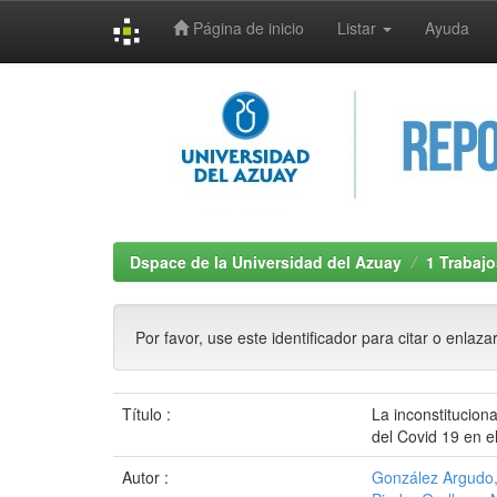
Página de inicio
Listar
Ayuda
Skip
navigation
Dspace de la Universidad del Azuay
1 Trabajo
Por favor, use este identificador para citar o enlaza
Título :
La inconstitucion
del Covid 19 en e
Autor :
González Argudo,