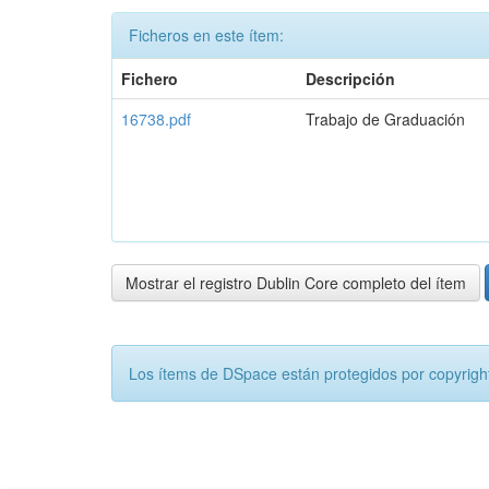
Ficheros en este ítem:
Fichero
Descripción
16738.pdf
Trabajo de Graduación
Mostrar el registro Dublin Core completo del ítem
Los ítems de DSpace están protegidos por copyright