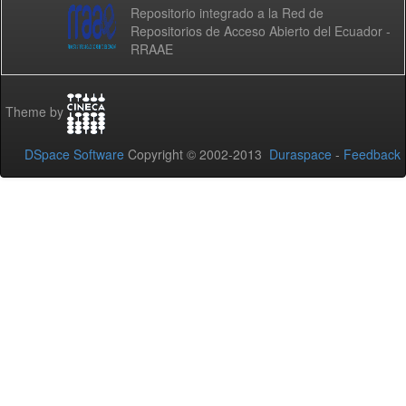
Repositorio integrado a la Red de
Repositorios de Acceso Abierto del Ecuador -
RRAAE
Theme by
DSpace Software
Copyright © 2002-2013
Duraspace
-
Feedback