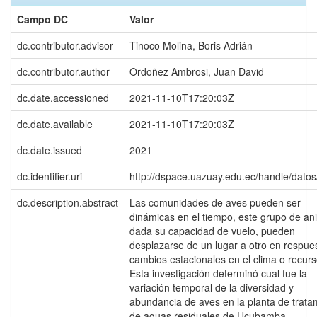
Campo DC
Valor
dc.contributor.advisor
Tinoco Molina, Boris Adrián
dc.contributor.author
Ordoñez Ambrosi, Juan David
dc.date.accessioned
2021-11-10T17:20:03Z
dc.date.available
2021-11-10T17:20:03Z
dc.date.issued
2021
dc.identifier.uri
http://dspace.uazuay.edu.ec/handle/dato
dc.description.abstract
Las comunidades de aves pueden ser
dinámicas en el tiempo, este grupo de an
dada su capacidad de vuelo, pueden
desplazarse de un lugar a otro en respue
cambios estacionales en el clima o recurs
Esta investigación determinó cual fue la
variación temporal de la diversidad y
abundancia de aves en la planta de trata
de aguas residuales de Ucubamba