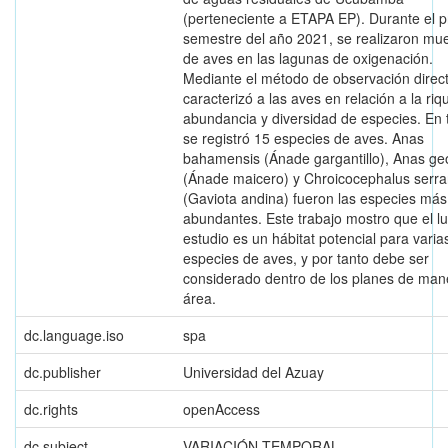
(perteneciente a ETAPA EP). Durante el p
semestre del año 2021, se realizaron mu
de aves en las lagunas de oxigenación.
Mediante el método de observación direc
caracterizó a las aves en relación a la riq
abundancia y diversidad de especies. En t
se registró 15 especies de aves. Anas
bahamensis (Ánade gargantillo), Anas ge
(Ánade maicero) y Chroicocephalus serr
(Gaviota andina) fueron las especies más
abundantes. Este trabajo mostro que el l
estudio es un hábitat potencial para varia
especies de aves, y por tanto debe ser
considerado dentro de los planes de man
área.
dc.language.iso
spa
dc.publisher
Universidad del Azuay
dc.rights
openAccess
dc.subject
VARIACIÓN TEMPORAL