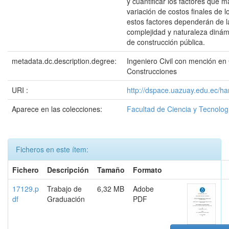
y cuantificar los factores que m
variación de costos finales de l
estos factores dependerán de la
complejidad y naturaleza dinám
de construcción pública.
metadata.dc.description.degree:
Ingeniero Civil con mención en
Construcciones
URI :
http://dspace.uazuay.edu.ec/h
Aparece en las colecciones:
Facultad de Ciencia y Tecnolog
Ficheros en este ítem:
Fichero
Descripción
Tamaño
Formato
17129.p
Trabajo de
6,32 MB
Adobe
df
Graduación
PDF