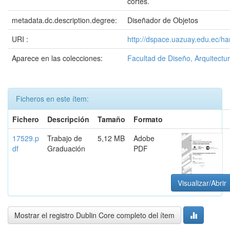
cortes.
metadata.dc.description.degree:
Diseñador de Objetos
URI :
http://dspace.uazuay.edu.ec/h
Aparece en las colecciones:
Facultad de Diseño, Arquitectur
Ficheros en este ítem:
Fichero
Descripción
Tamaño
Formato
17529.p
Trabajo de
5,12 MB
Adobe
df
Graduación
PDF
Visualizar/Abrir
Mostrar el registro Dublin Core completo del ítem