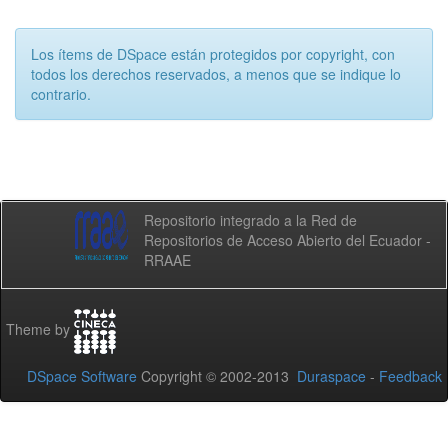
Los ítems de DSpace están protegidos por copyright, con
todos los derechos reservados, a menos que se indique lo
contrario.
Repositorio integrado a la Red de
Repositorios de Acceso Abierto del Ecuador -
RRAAE
Theme by
DSpace Software
Copyright © 2002-2013
Duraspace
-
Feedback