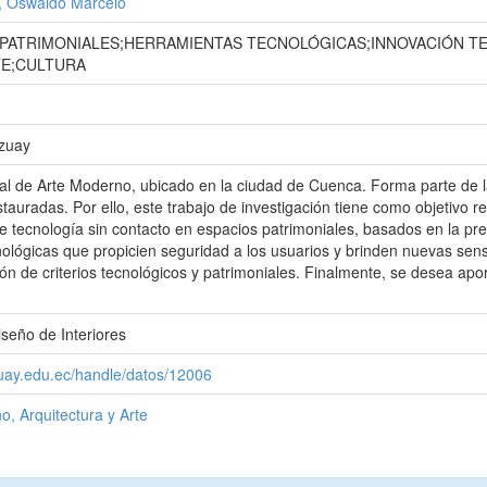
, Oswaldo Marcelo
 PATRIMONIALES;HERRAMIENTAS TECNOLÓGICAS;INNOVACIÓN 
E;CULTURA
Azuay
l de Arte Moderno, ubicado en la ciudad de Cuenca. Forma parte de la
auradas. Por ello, este trabajo de investigación tiene como objetivo re
 tecnología sin contacto en espacios patrimoniales, basados en la pre
ológicas que propicien seguridad a los usuarios y brinden nuevas sen
ión de criterios tecnológicos y patrimoniales. Finalmente, se desea apo
iseño de Interiores
zuay.edu.ec/handle/datos/12006
o, Arquitectura y Arte