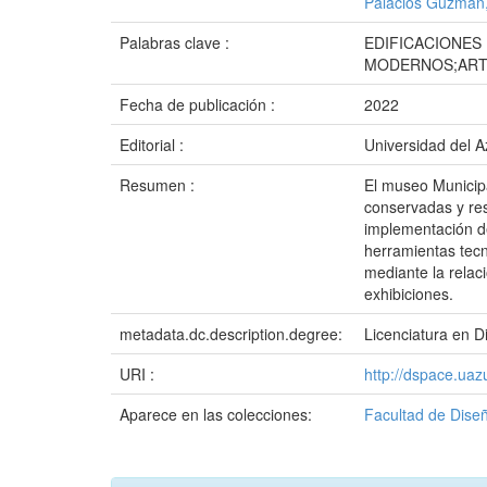
Palacios Guzmán
Palabras clave :
EDIFICACIONES
MODERNOS;ART
Fecha de publicación :
2022
Editorial :
Universidad del 
Resumen :
El museo Municipa
conservadas y rest
implementación de
herramientas tecn
mediante la relac
exhibiciones.
metadata.dc.description.degree:
Licenciatura en D
URI :
http://dspace.ua
Aparece en las colecciones:
Facultad de Diseñ