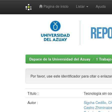
Página de inicio
Listar
Ayuda
Skip
navigation
Dspace de la Universidad del Azuay
1 Trabajo
Por favor, use este identificador para citar o enlaza
Título :
Tecnología sin co
Autor :
Sigcha Cedillo, C
Castro Zhiminaice