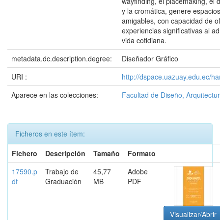
wayfinding, el placemaking, el
y la cromática, genere espacios
amigables, con capacidad de o
experiencias significativas al a
vida cotidiana.
metadata.dc.description.degree:
Diseñador Gráfico
URI :
http://dspace.uazuay.edu.ec/h
Aparece en las colecciones:
Facultad de Diseño, Arquitectur
Ficheros en este ítem:
Fichero
Descripción
Tamaño
Formato
17590.p
Trabajo de
45,77
Adobe
df
Graduación
MB
PDF
Visualizar/Abrir