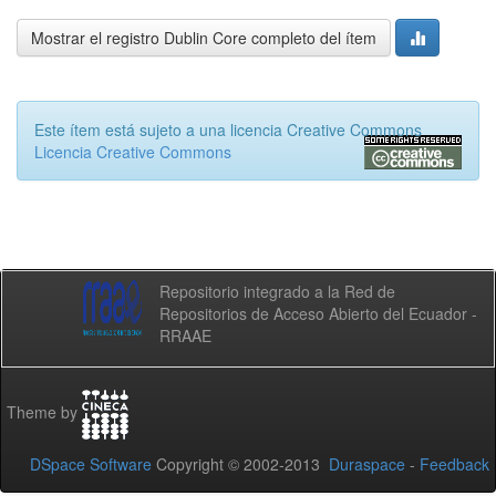
Mostrar el registro Dublin Core completo del ítem
Este ítem está sujeto a una licencia Creative Commons
Licencia Creative Commons
Repositorio integrado a la Red de
Repositorios de Acceso Abierto del Ecuador -
RRAAE
Theme by
DSpace Software
Copyright © 2002-2013
Duraspace
-
Feedback