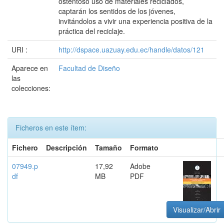
ostentoso uso de materiales reciclados,
captarán los sentidos de los jóvenes,
invitándolos a vivir una experiencia positiva de la
práctica del reciclaje.
URI :
http://dspace.uazuay.edu.ec/handle/datos/121
Aparece en
Facultad de Diseño
las
colecciones:
Ficheros en este ítem:
Fichero
Descripción
Tamaño
Formato
07949.p
17,92
Adobe
df
MB
PDF
Visualizar/Abrir