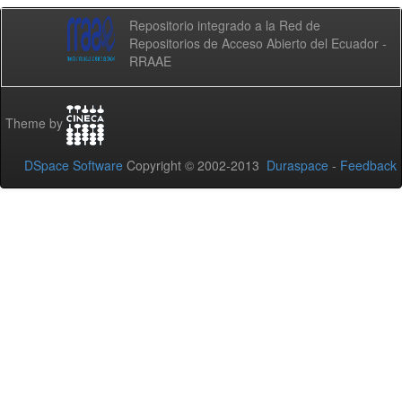
Repositorio integrado a la Red de
Repositorios de Acceso Abierto del Ecuador -
RRAAE
Theme by
DSpace Software
Copyright © 2002-2013
Duraspace
-
Feedback