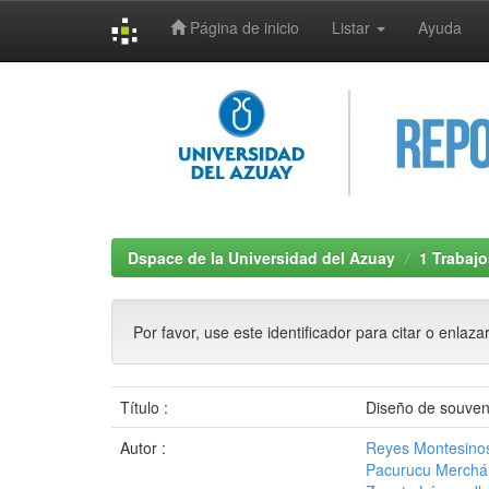
Página de inicio
Listar
Ayuda
Skip
navigation
Dspace de la Universidad del Azuay
1 Trabajo
Por favor, use este identificador para citar o enlaza
Título :
Diseño de souven
Autor :
Reyes Montesino
Pacurucu Merchán