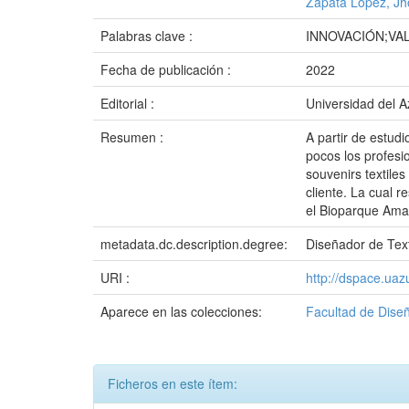
Zapata López, Jh
Palabras clave :
INNOVACIÓN;VA
Fecha de publicación :
2022
Editorial :
Universidad del 
Resumen :
A partir de estud
pocos los profesi
souvenirs textile
cliente. La cual r
el Bioparque Amar
metadata.dc.description.degree:
Diseñador de Tex
URI :
http://dspace.ua
Aparece en las colecciones:
Facultad de Diseñ
Ficheros en este ítem: