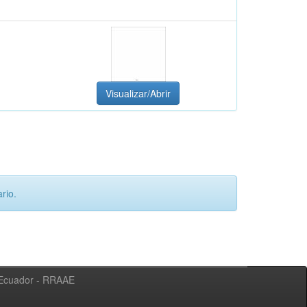
Visualizar/Abrir
rio.
l Ecuador - RRAAE