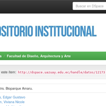
s
Facultad de Diseño, Arquitectura y Arte
r este ítem:
http://dspace.uazuay.edu.ec/handle/datos/12173
irs. Bioparque Amaru.
s, Edgar Gustavo
, Viviana Nicole