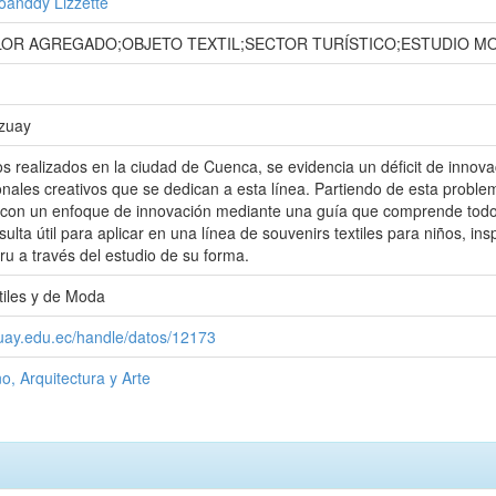
oanddy Lizzette
LOR AGREGADO;OBJETO TEXTIL;SECTOR TURÍSTICO;ESTUDIO 
Azuay
ios realizados en la ciudad de Cuenca, se evidencia un déficit de innov
onales creativos que se dedican a esta línea. Partiendo de esta proble
s con un enfoque de innovación mediante una guía que comprende todo 
esulta útil para aplicar en una línea de souvenirs textiles para niños, 
u a través del estudio de su forma.
tiles y de Moda
zuay.edu.ec/handle/datos/12173
o, Arquitectura y Arte