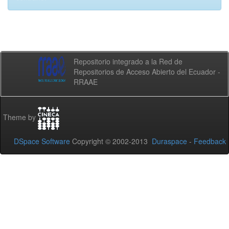
Repositorio integrado a la Red de
Repositorios de Acceso Abierto del Ecuador -
RRAAE
Theme by
DSpace Software
Copyright © 2002-2013
Duraspace
-
Feedback