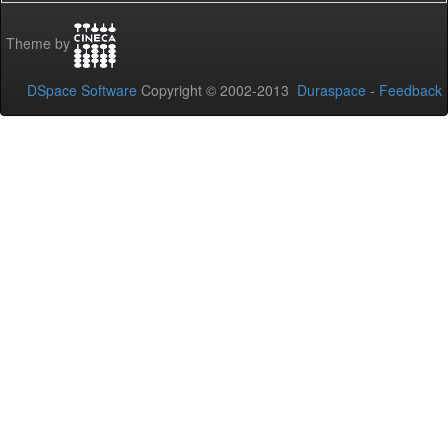
Theme by
DSpace Software
Copyright © 2002-2013
Duraspace
-
Feedback