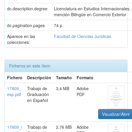
dc.description.degree
Licenciatura en Estudios Internacionales,
mención Bilingüe en Comercio Exterior
dc.pagination.pages
74 p.
Aparece en las
Facultad de Ciencias Jurídicas
colecciones:
Ficheros en este ítem:
Fichero
Descripción
Tamaño
Formato
17809_
Trabajo de
3,4 MB
Adobe
esp.pdf
Graduación
PDF
en Español
Visualizar/Abrir
17809_i
Trabajo de
2,76 MB
Adobe