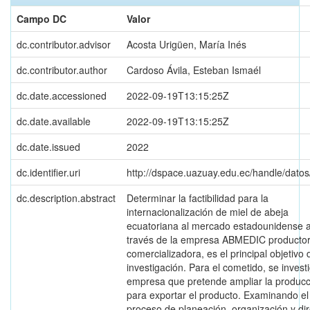
Campo DC
Valor
dc.contributor.advisor
Acosta Urigüen, María Inés
dc.contributor.author
Cardoso Ávila, Esteban Ismaél
dc.date.accessioned
2022-09-19T13:15:25Z
dc.date.available
2022-09-19T13:15:25Z
dc.date.issued
2022
dc.identifier.uri
http://dspace.uazuay.edu.ec/handle/dato
dc.description.abstract
Determinar la factibilidad para la
internacionalización de miel de abeja
ecuatoriana al mercado estadounidense 
través de la empresa ABMEDIC productor
comercializadora, es el principal objetivo 
investigación. Para el cometido, se investi
empresa que pretende ampliar la producc
para exportar el producto. Examinando el
proceso de planeación, organización y di