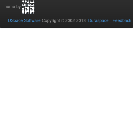
Theme by
DSpace Software
Copyright © 2002-2013
Duraspace
-
Feedback