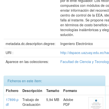
por el ente regulador. Los rec
compuestos con módulos de co
enviar información del reconect
centro de control de la EEA, ide
falla al instante. Se propone re
en términos de costo beneficio 
tecnologías inalámbricas y elegi
solución.
metadata.dc.description.degree:
Ingeniero Electrónico
URI :
http://dspace.uazuay.edu.ec/h
Aparece en las colecciones:
Facultad de Ciencia y Tecnolog
Ficheros en este ítem:
Fichero
Descripción
Tamaño
Formato
17899.p
Trabajo de
5,94 MB
Adobe
df
Graduación
PDF