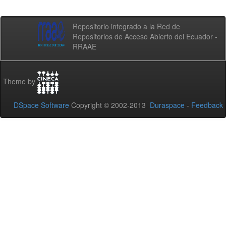
Repositorio integrado a la Red de
Repositorios de Acceso Abierto del Ecuador -
RRAAE
Theme by
DSpace Software
Copyright © 2002-2013
Duraspace
-
Feedback