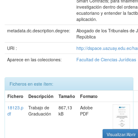
Smart Contracts; para finalmen
investigación dentro del ordena
ecuatoriano y entender la factib
aplicación.
metadata.dc.description.degree:
Abogado de los Tribunales de Ju
República
URI :
http://dspace.uazuay.edu.ec/h
Aparece en las colecciones:
Facultad de Ciencias Jurídicas
Ficheros en este ítem:
Fichero
Descripción
Tamaño
Formato
18123.p
Trabajo de
867,13
Adobe
df
Graduación
kB
PDF
Visualizar/Abrir