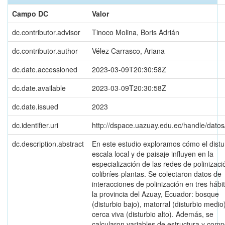
Campo DC
Valor
dc.contributor.advisor
Tinoco Molina, Boris Adrián
dc.contributor.author
Vélez Carrasco, Ariana
dc.date.accessioned
2023-03-09T20:30:58Z
dc.date.available
2023-03-09T20:30:58Z
dc.date.issued
2023
dc.identifier.uri
http://dspace.uazuay.edu.ec/handle/dato
dc.description.abstract
En este estudio exploramos cómo el distu
escala local y de paisaje influyen en la
especialización de las redes de polinizaci
colibríes-plantas. Se colectaron datos de
interacciones de polinización en tres hábi
la provincia del Azuay, Ecuador: bosque
(disturbio bajo), matorral (disturbio medio
cerca viva (disturbio alto). Además, se
calcularon variables de estructura y comp