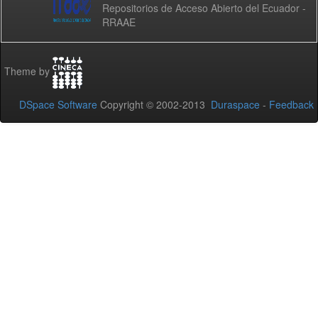
Repositorios de Acceso Abierto del Ecuador -
RRAAE
Theme by
DSpace Software
Copyright © 2002-2013
Duraspace
-
Feedback