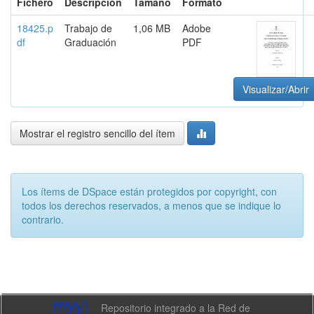
Fichero
Descripción
Tamaño
Formato
18425.p
Trabajo de
1,06 MB
Adobe
df
Graduación
PDF
Visualizar/Abrir
Mostrar el registro sencillo del ítem
Los ítems de DSpace están protegidos por copyright, con
todos los derechos reservados, a menos que se indique lo
contrario.
Repositorio integrado a la Red de