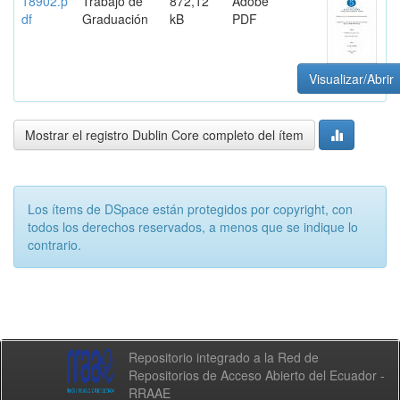
18902.p
Trabajo de
872,12
Adobe
df
Graduación
kB
PDF
Visualizar/Abrir
Mostrar el registro Dublin Core completo del ítem
Los ítems de DSpace están protegidos por copyright, con
todos los derechos reservados, a menos que se indique lo
contrario.
Repositorio integrado a la Red de
Repositorios de Acceso Abierto del Ecuador -
RRAAE