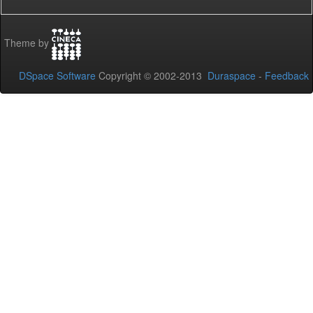
Theme by
DSpace Software
Copyright © 2002-2013
Duraspace
-
Feedback