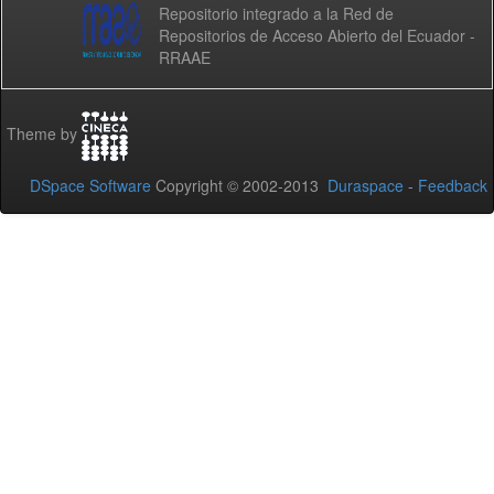
Repositorio integrado a la Red de
Repositorios de Acceso Abierto del Ecuador -
RRAAE
Theme by
DSpace Software
Copyright © 2002-2013
Duraspace
-
Feedback