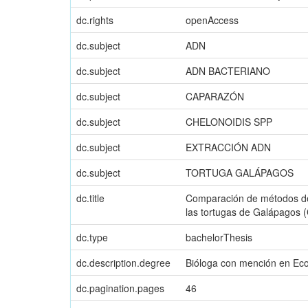
dc.rights
openAccess
dc.subject
ADN
dc.subject
ADN BACTERIANO
dc.subject
CAPARAZÓN
dc.subject
CHELONOIDIS SPP
dc.subject
EXTRACCIÓN ADN
dc.subject
TORTUGA GALÁPAGOS
dc.title
Comparación de métodos de e
las tortugas de Galápagos (
dc.type
bachelorThesis
dc.description.degree
Bióloga con mención en Eco
dc.pagination.pages
46