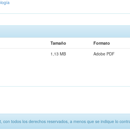
ología
Tamaño
Formato
1,13 MB
Adobe PDF
, con todos los derechos reservados, a menos que se indique lo contra