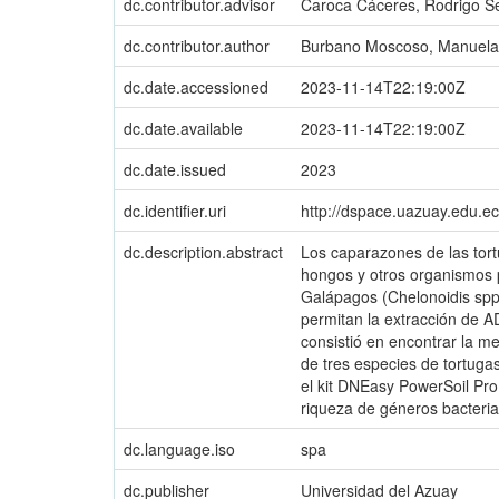
dc.contributor.advisor
Caroca Cáceres, Rodrigo S
dc.contributor.author
Burbano Moscoso, Manuela
dc.date.accessioned
2023-11-14T22:19:00Z
dc.date.available
2023-11-14T22:19:00Z
dc.date.issued
2023
dc.identifier.uri
http://dspace.uazuay.edu.e
dc.description.abstract
Los caparazones de las tort
hongos y otros organismos p
Galápagos (Chelonoidis spp)
permitan la extracción de 
consistió en encontrar la m
de tres especies de tortuga
el kit DNEasy PowerSoil Pro
riqueza de géneros bacteri
dc.language.iso
spa
dc.publisher
Universidad del Azuay