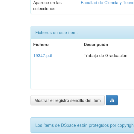
Aparece en las
Facultad de Ciencia y Tecn
colecciones:
Ficheros en este ítem:
Fichero
Descripción
19347.pdf
Trabajo de Graduación
Mostrar el registro sencillo del ítem
Los ítems de DSpace están protegidos por copyright