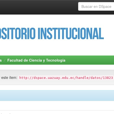
s
Facultad de Ciencia y Tecnología
r este ítem:
http://dspace.uazuay.edu.ec/handle/datos/13823