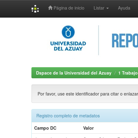
Página de inicio
Listar
Ayuda
Skip
navigation
Dspace de la Universidad del Azuay
1 Trabajo
Por favor, use este identificador para citar o enlaza
Registro completo de metadatos
Campo DC
Valor