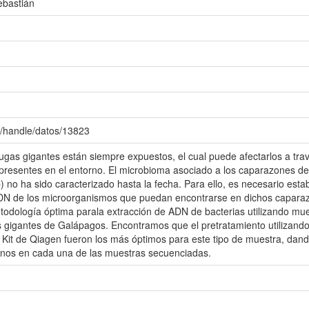
ebastián
c/handle/datos/13823
ugas gigantes están siempre expuestos, el cual puede afectarlos a trav
resentes en el entorno. El microbioma asociado a los caparazones de 
 no ha sido caracterizado hasta la fecha. Para ello, es necesario esta
ADN de los microorganismos que puedan encontrarse en dichos caparazo
etodología óptima parala extracción de ADN de bacterias utilizando m
s gigantes de Galápagos. Encontramos que el pretratamiento utilizando 
 Kit de Qiagen fueron los más óptimos para este tipo de muestra, dan
anos en cada una de las muestras secuenciadas.