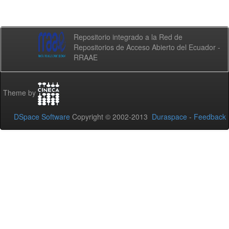
Repositorio integrado a la Red de
Repositorios de Acceso Abierto del Ecuador -
RRAAE
Theme by
DSpace Software
Copyright © 2002-2013
Duraspace
-
Feedback