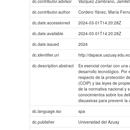
dc.contributor.advisor
Vázquez Zambrano, Jamile
dc.contributor.author
Cordero Yánez, María Fern
dc.date.accessioned
2024-03-01T14:20:28Z
dc.date.available
2024-03-01T14:20:28Z
dc.date.issued
2024
dc.identifier.uri
http://dspace.uazuay.edu.e
dc.description.abstract
Es esencial contar con una a
desarrollo tecnológico. Por 
respecto de la protección d
(COIP) y las leyes de propie
de la normativa nacional y 
conocimientos sobre los del
disuasivas para prevenir la 
dc.language.iso
spa
dc.publisher
Universidad del Azuay