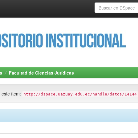
s
Facultad de Ciencias Jurídicas
r este ítem:
http://dspace.uazuay.edu.ec/handle/datos/14144