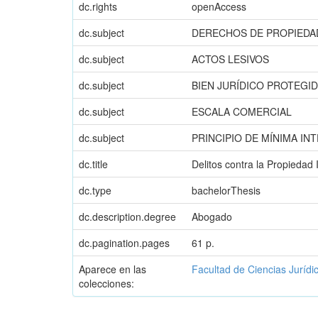
dc.rights
openAccess
dc.subject
DERECHOS DE PROPIEDA
dc.subject
ACTOS LESIVOS
dc.subject
BIEN JURÍDICO PROTEGI
dc.subject
ESCALA COMERCIAL
dc.subject
PRINCIPIO DE MÍNIMA IN
dc.title
Delitos contra la Propiedad 
dc.type
bachelorThesis
dc.description.degree
Abogado
dc.pagination.pages
61 p.
Aparece en las
Facultad de Ciencias Jurídi
colecciones: