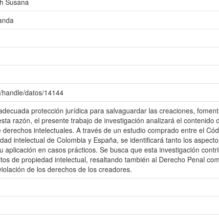
th Susana
anda
c/handle/datos/14144
decuada protección jurídica para salvaguardar las creaciones, fomentar l
esta razón, el presente trabajo de investigación analizará el contenido
e derechos intelectuales. A través de un estudio comprado entre el Cód
dad intelectual de Colombia y España, se identificará tanto los aspecto
su aplicación en casos prácticos. Se busca que esta investigación cont
itos de propiedad intelectual, resaltando también al Derecho Penal co
violación de los derechos de los creadores.