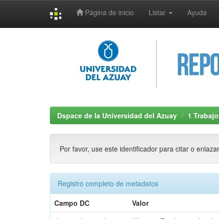
Página de inicio
Listar
Ayuda
Skip
navigation
Dspace de la Universidad del Azuay
1 Trabajo
Por favor, use este identificador para citar o enlaza
Registro completo de metadatos
Campo DC
Valor