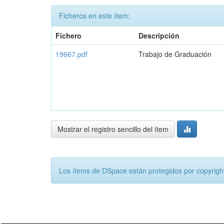
Ficheros en este ítem:
Fichero
Descripción
19667.pdf
Trabajo de Graduación
Mostrar el registro sencillo del ítem
Los ítems de DSpace están protegidos por copyright