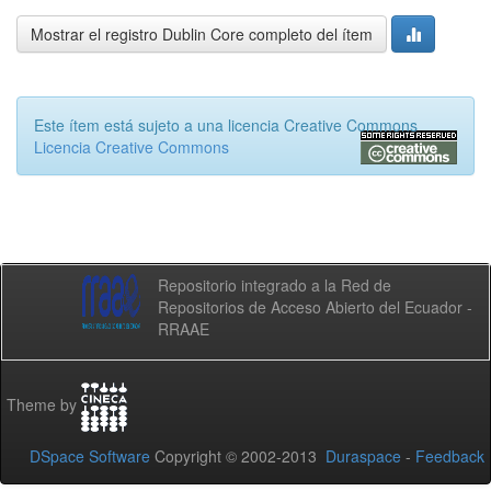
Mostrar el registro Dublin Core completo del ítem
Este ítem está sujeto a una licencia Creative Commons
Licencia Creative Commons
Repositorio integrado a la Red de
Repositorios de Acceso Abierto del Ecuador -
RRAAE
Theme by
DSpace Software
Copyright © 2002-2013
Duraspace
-
Feedback